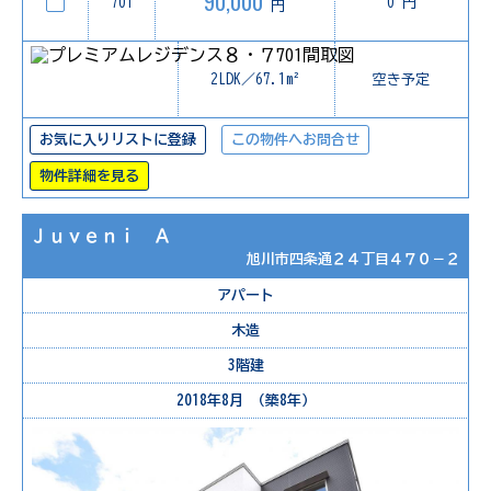
90,000
701
0 円
円
2LDK／67.1m²
空き予定
お気に入りリストに登録
この物件へお問合せ
物件詳細を見る
Ｊｕｖｅｎｉ Ａ
旭川市四条通２４丁目４７０－２
アパート
木造
3階建
2018年8月 （築8年）