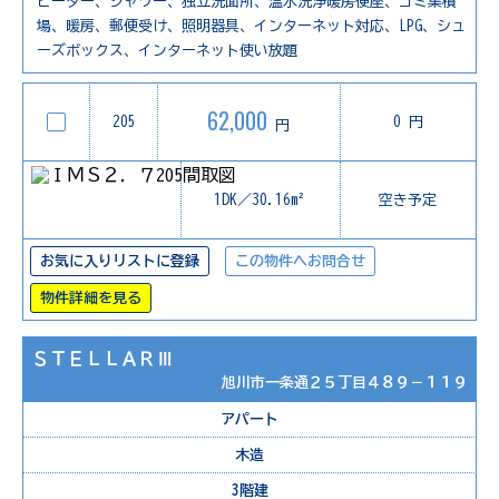
ヒーター、シャワー、独立洗面所、温水洗浄暖房便座、ゴミ集積
場、暖房、郵便受け、照明器具、インターネット対応、LPG、シュ
ーズボックス、インターネット使い放題
62,000
205
0 円
円
1DK／30.16m²
空き予定
お気に入りリストに登録
この物件へお問合せ
物件詳細を見る
ＳＴＥＬＬＡＲⅢ
旭川市一条通２５丁目４８９－１１９
アパート
木造
3階建