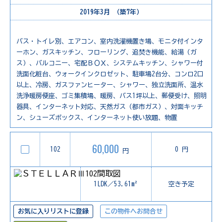
2019年3月 （築7年）
バス・トイレ別、エアコン、室内洗濯機置き場、モニタ付インタ
ーホン、ガスキッチン、フローリング、追焚き機能、給湯（ガ
ス）、バルコニー、宅配ＢＯＸ、システムキッチン、シャワー付
洗面化粧台、ウォークインクロゼット、駐車場2台分、コンロ2口
以上、冷房、ガスファンヒーター、シャワー、独立洗面所、温水
洗浄暖房便座、ゴミ集積場、暖房、バス1坪以上、郵便受け、照明
器具、インターネット対応、天然ガス（都市ガス）、対面キッチ
ン、シューズボックス、インターネット使い放題、物置
60,000
102
0 円
円
1LDK／53.61m²
空き予定
お気に入りリストに登録
この物件へお問合せ