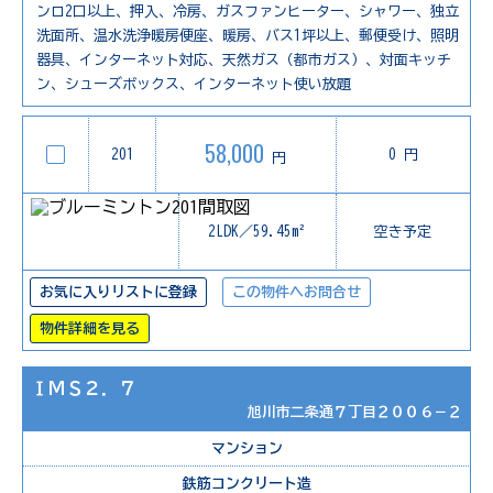
ンロ2口以上、押入、冷房、ガスファンヒーター、シャワー、独立
洗面所、温水洗浄暖房便座、暖房、バス1坪以上、郵便受け、照明
器具、インターネット対応、天然ガス（都市ガス）、対面キッチ
ン、シューズボックス、インターネット使い放題
58,000
201
0 円
円
2LDK／59.45m²
空き予定
お気に入りリストに登録
この物件へお問合せ
物件詳細を見る
ＩＭＳ２．７
旭川市二条通７丁目２００６－２
マンション
鉄筋コンクリート造