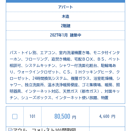
アパート
木造
2階建
2027年1月 建築中
バス・トイレ別、エアコン、室内洗濯機置き場、モニタ付インタ
ーホン、フローリング、追焚き機能、宅配ＢＯＸ、ＢＳ、ペット
相談可、システムキッチン、シャワー付洗面化粧台、駐輪場あ
り、ウォークインクロゼット、ＣＳ、ＩＨクッキングヒータ、ク
ローゼット、24時間換気システム、複層ガラス、浴室乾燥機、シ
ャワー、独立洗面所、温水洗浄暖房便座、ゴミ集積場、暖房、照
明器具、インターネット対応、天然ガス（都市ガス）、対面キッ
チン、シューズボックス、インターネット使い放題、物置
80,500
101
4,600 円
円