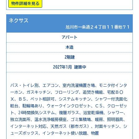
物件詳細を見る
ネクサス
旭川市一条通２４丁目１１番地７１
アパート
木造
2階建
2027年1月 建築中
バス・トイレ別、エアコン、室内洗濯機置き場、モニタ付インタ
ーホン、ガスキッチン、フローリング、追焚き機能、宅配ＢＯ
Ｘ、ＢＳ、ペット相談可、システムキッチン、シャワー付洗面化
粧台、駐輪場あり、ウォークインクロゼット、ＣＳ、クローゼッ
ト、24時間換気システム、複層ガラス、浴室乾燥機、シャワー、
独立洗面所、温水洗浄暖房便座、ゴミ集積場、暖房、照明器具、
インターネット対応、天然ガス（都市ガス）、対面キッチン、シ
ューズボックス、インターネット使い放題、物置