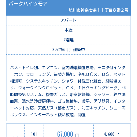
パークハイツモア
旭川市神楽七条１１丁目８番２号
アパート
木造
2階建
2027年1月 建築中
バス・トイレ別、エアコン、室内洗濯機置き場、モニタ付インタ
ーホン、フローリング、追焚き機能、宅配ＢＯＸ、ＢＳ、ペット
相談可、システムキッチン、シャワー付洗面化粧台、駐輪場あ
り、ウォークインクロゼット、ＣＳ、ＩＨクッキングヒータ、24
時間換気システム、複層ガラス、浴室乾燥機、シャワー、独立洗
面所、温水洗浄暖房便座、ゴミ集積場、暖房、照明器具、インタ
ーネット対応、天然ガス（都市ガス）、対面キッチン、シューズ
ボックス、インターネット使い放題、物置
67,000
101
4,600 円
円