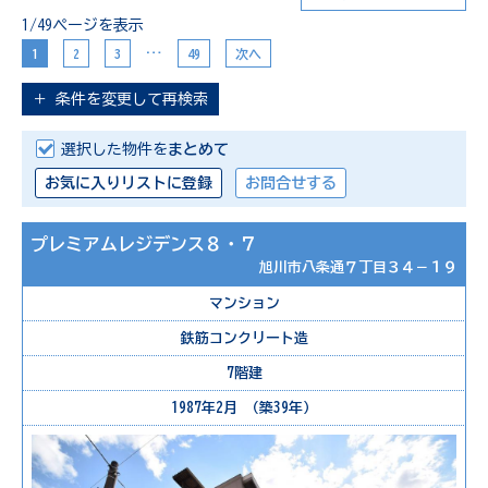
1/49ページを表示
…
1
2
3
49
次へ
＋
条件を変更して再検索
選択した物件を
まとめて
お気に入りリストに登録
お問合せする
プレミアムレジデンス８・７
旭川市八条通７丁目３４－１９
マンション
鉄筋コンクリート造
7階建
1987年2月 （築39年）