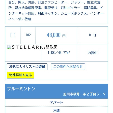
台分、押入、冷房、灯油ファンヒーター、シャワー、独立洗面
所、温水洗浄暖房便座、郵便受け、灯油ボイラー、照明器具、イ
ンターネット対応、対面キッチン、シューズボックス、インター
ネット使い放題
48,000
102
0 円
円
1LDK／45.77m²
内装中
お気に入りリストに登録
この物件へお問合せ
物件詳細を見る
ブルーミントン
旭川市秋月一条２丁目５－７
アパート
木造