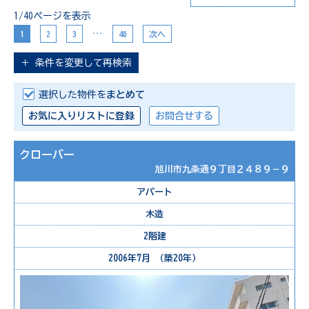
1/40ページを表示
…
1
2
3
40
次へ
＋
条件を変更して再検索
選択した物件を
まとめて
お気に入りリストに登録
お問合せする
クローバー
旭川市九条通９丁目２４８９－９
アパート
木造
2階建
2006年7月 （築20年）