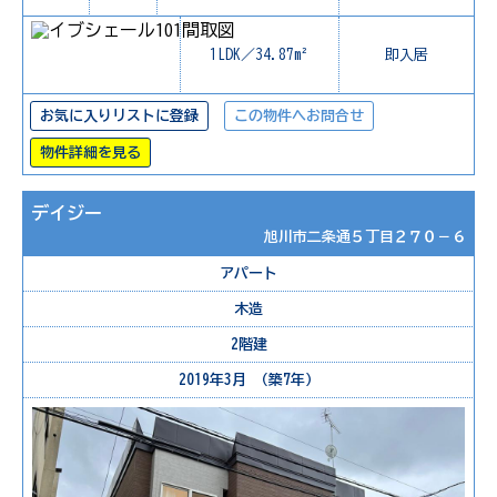
1LDK／34.87m²
即入居
お気に入りリストに登録
この物件へお問合せ
物件詳細を見る
デイジー
旭川市二条通５丁目２７０－６
アパート
木造
2階建
2019年3月 （築7年）