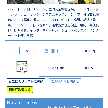
バス・トイレ別、エアコン、室内洗濯機置き場、モニタ付インタ
ーホン、フローリング、システムキッチン、シャワー付洗面化粧
台、オール電化、電気コンロ、クローゼット、冷房、給湯（電
気）、シャワー、独立洗面所、温水洗浄暖房便座、暖房、郵便受
け、照明器具、インターネット対応、シューズボックス、インタ
ーネット使い放題
39,000
2A
2,000 円
円
1R／24.5m²
即入居
お気に入りリストに登録
この物件へお問合せ
物件詳細を見る
Ｂｒａｎ ｎｅｗ
旭川市近文町２５丁目１０８４－６５