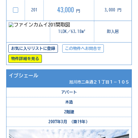
43,000
201
3,000 円
円
1LDK／63.18m²
即入居
お気に入りリストに登録
この物件へお問合せ
物件詳細を見る
イブシェール
旭川市二条通２１丁目１－１０５
アパート
木造
2階建
2007年3月 （築19年）