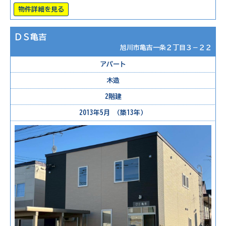
物件詳細を見る
ＤＳ亀吉
旭川市亀吉一条２丁目３－２２
アパート
木造
2階建
2013年5月 （築13年）