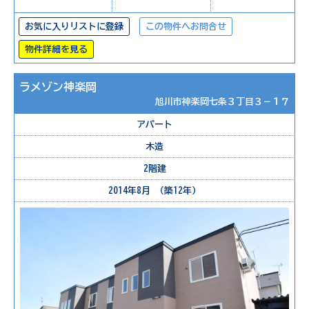
お気に入りリストに登録
この物件へお問合せ
物件詳細を見る
ラメゾン神楽岡
旭川市神楽岡七条３丁目３－１７
アパート
木造
2階建
2014年8月 （築12年）