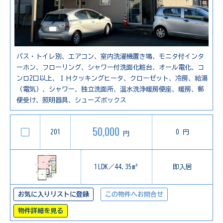
バス・トイレ別、エアコン、室内洗濯機置き場、モニタ付インタ
ーホン、フローリング、シャワー付洗面化粧台、オール電化、コ
ンロ2口以上、ＩＨクッキングヒータ、クローゼット、冷房、給湯
（電気）、シャワー、独立洗面所、温水洗浄暖房便座、暖房、郵
便受け、照明器具、シューズボックス
50,000
201
0 円
円
1LDK／44.35m²
即入居
お気に入りリストに登録
この物件へお問合せ
物件詳細を見る