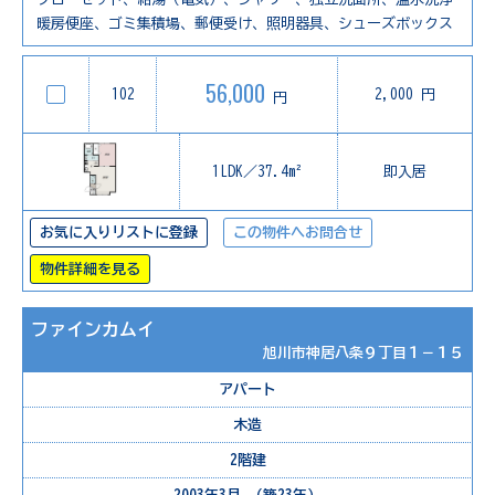
暖房便座、ゴミ集積場、郵便受け、照明器具、シューズボックス
56,000
102
2,000 円
円
1LDK／37.4m²
即入居
お気に入りリストに登録
この物件へお問合せ
物件詳細を見る
ファインカムイ
旭川市神居八条９丁目１－１５
アパート
木造
2階建