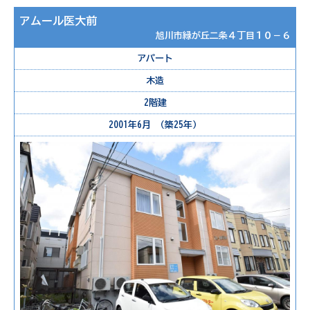
アムール医大前
旭川市緑が丘二条４丁目１０－６
アパート
木造
2階建
2001年6月 （築25年）