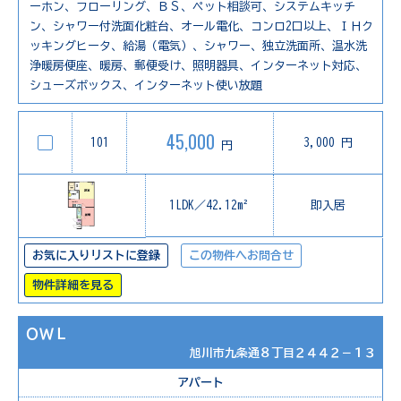
ーホン、フローリング、ＢＳ、ペット相談可、システムキッチ
ン、シャワー付洗面化粧台、オール電化、コンロ2口以上、ＩＨク
ッキングヒータ、給湯（電気）、シャワー、独立洗面所、温水洗
浄暖房便座、暖房、郵便受け、照明器具、インターネット対応、
シューズボックス、インターネット使い放題
45,000
101
3,000 円
円
1LDK／42.12m²
即入居
お気に入りリストに登録
この物件へお問合せ
物件詳細を見る
ＯＷＬ
旭川市九条通８丁目２４４２－１３
アパート