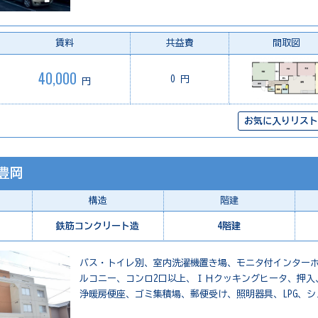
賃料
共益費
間取図
40,000
0 円
円
お気に入りリスト
豊岡
構造
階建
鉄筋コンクリート造
4階建
バス・トイレ別、室内洗濯機置き場、モニタ付インター
ルコニー、コンロ2口以上、ＩＨクッキングヒータ、押入
浄暖房便座、ゴミ集積場、郵便受け、照明器具、LPG、