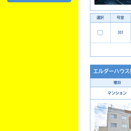
選択
号室
301
エルダーハウス
種目
マンション