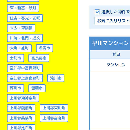
東・新富・秋月
選択した物件を
住吉・春光・花咲
お気に入りリスト
末広・東鷹栖
川端・北門・近文
早川マンション
大町・旭町
名寄市
種目
士別市
富良野市
マンション
空知郡中富良野町
空知郡上富良野町
滝川市
深川市
留萌市
上川郡東神楽町
上川郡鷹栖町
上川郡東川町
上川郡美瑛町
上川郡当麻町
上川郡比布町