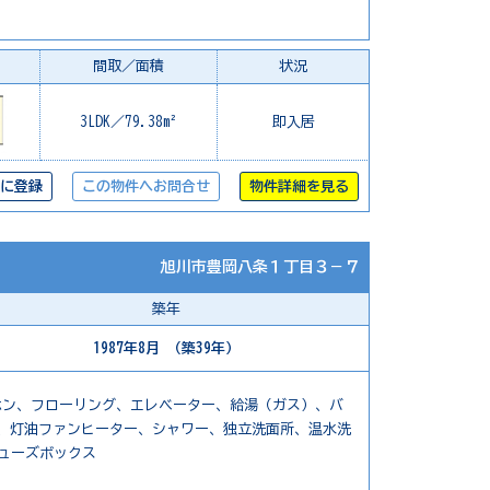
間取／面積
状況
3LDK／79.38m²
即入居
に登録
この物件へお問合せ
物件詳細を見る
旭川市豊岡八条１丁目３－７
築年
1987年8月 （築39年）
ホン、フローリング、エレベーター、給湯（ガス）、バ
、灯油ファンヒーター、シャワー、独立洗面所、温水洗
シューズボックス