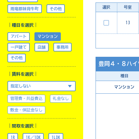
選択
号室
雨竜郡妹背牛町
その他
13
｜種目を選択｜
アパート
マンション
一戸建て
店舗
事務所
その他
豊岡４・８ハイ
｜賃料を選択｜
種目
マンション
管理費・共益費込
礼金なし
敷金・保証金なし
｜間取を選択｜
1R
1K／1DK
1LDK