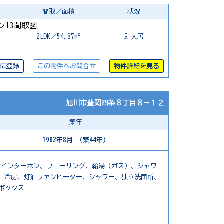
間取／面積
状況
2LDK／54.87m²
即入居
に登録
この物件へお問合せ
物件詳細を見る
旭川市豊岡四条８丁目８－１２
築年
1982年8月 （築44年）
付インターホン、フローリング、給湯（ガス）、シャワ
、冷房、灯油ファンヒーター、シャワー、独立洗面所、
ボックス