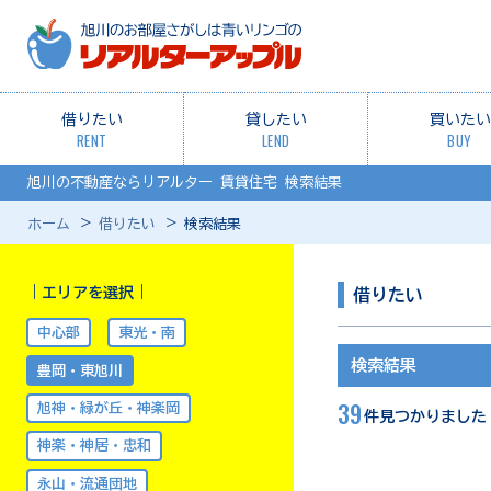
借りたい
貸したい
買いたい
RENT
LEND
BUY
旭川の不動産ならリアルター 賃貸住宅 検索結果
ホーム
借りたい
検索結果
｜エリアを選択｜
借りたい
中心部
東光・南
検索結果
豊岡・東旭川
39
旭神・緑が丘・神楽岡
件見つかりました
神楽・神居・忠和
永山・流通団地