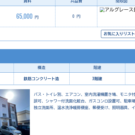
賃料
共益費
間取図
65,000
0 円
円
お気に入りリスト
構造
階建
鉄筋コンクリート造
3階建
バス・トイレ別、エアコン、室内洗濯機置き場、モニタ
談可、シャワー付洗面化粧台、ガスコンロ設置可、駐車場
独立洗面所、温水洗浄暖房便座、郵便受け、照明器具、