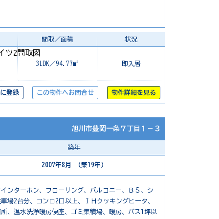
間取／面積
状況
3LDK／94.77m²
即入居
に登録
この物件へお問合せ
物件詳細を見る
旭川市豊岡一条７丁目１－３
築年
2007年8月 （築19年）
付インターホン、フローリング、バルコニー、ＢＳ、シ
車場2台分、コンロ2口以上、ＩＨクッキングヒータ、
所、温水洗浄暖房便座、ゴミ集積場、暖房、バス1坪以