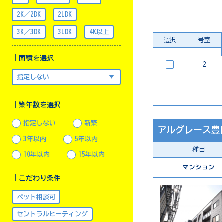
2K／2DK
2LDK
3K／3DK
3LDK
4K以上
選択
号室
｜面積を選択｜
2
｜築年数を選択｜
指定しない
新築
アルグレース豊
3年以内
5年以内
種目
10年以内
15年以内
マンション
｜こだわり条件｜
ペット相談可
セントラルヒーティング