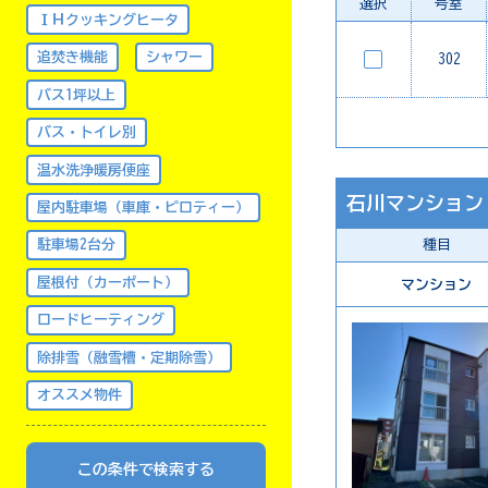
選択
号室
ＩＨクッキングヒータ
追焚き機能
シャワー
302
バス1坪以上
バス・トイレ別
温水洗浄暖房便座
石川マンション
屋内駐車場（車庫・ピロティー）
駐車場2台分
種目
屋根付（カーポート）
マンション
ロードヒーティング
除排雪（融雪槽・定期除雪）
オススメ物件
この条件で検索する