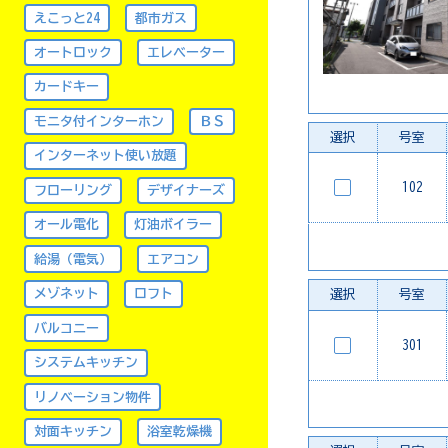
えこっと24
都市ガス
オートロック
エレベーター
カードキー
モニタ付インターホン
ＢＳ
選択
号室
インターネット使い放題
102
フローリング
デザイナーズ
オール電化
灯油ボイラー
給湯（電気）
エアコン
メゾネット
ロフト
選択
号室
バルコニー
301
システムキッチン
リノベーション物件
対面キッチン
浴室乾燥機