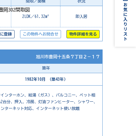
間取／面積
状況
2LDK／61.32m²
即入居
に登録
この物件へお問合せ
物件詳細を見る
旭川市豊岡十五条７丁目２－１７
築年
1982年10月 （築43年）
付インターホン、給湯（ガス）、バルコニー、ペット相
2台分、押入、冷房、灯油ファンヒーター、シャワー、
インターネット対応、インターネット使い放題