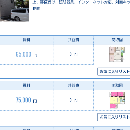
上、郵便受け、照明器具、インターネット対応、対面キ
物置
賃料
共益費
間取図
65,000
0 円
円
お気に入りリスト
賃料
共益費
間取図
75,000
0 円
円
お気に入りリスト