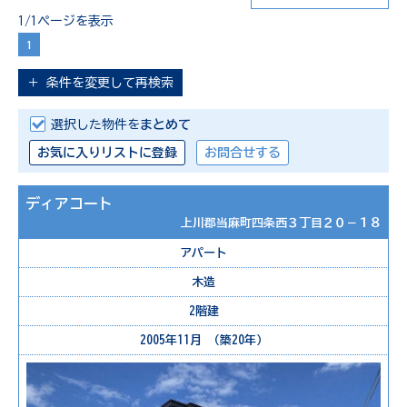
1/1ページを表示
1
＋
条件を変更して再検索
選択した物件を
まとめて
お気に入りリストに登録
お問合せする
ディアコート
上川郡当麻町四条西３丁目２０－１８
アパート
木造
2階建
2005年11月 （築20年）