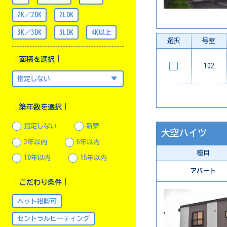
2K／2DK
2LDK
3K／3DK
3LDK
4K以上
選択
号室
｜面積を選択｜
102
｜築年数を選択｜
指定しない
新築
大空ハイツ
3年以内
5年以内
種目
10年以内
15年以内
アパート
｜こだわり条件｜
ペット相談可
セントラルヒーティング