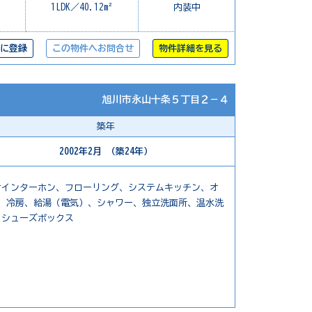
1LDK／40.12m²
内装中
に登録
この物件へお問合せ
物件詳細を見る
旭川市永山十条５丁目２－４
築年
2002年2月 （築24年）
付インターホン、フローリング、システムキッチン、オ
、冷房、給湯（電気）、シャワー、独立洗面所、温水洗
、シューズボックス