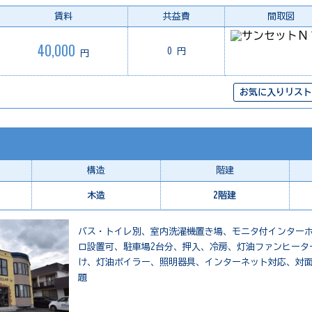
賃料
共益費
間取図
40,000
0 円
円
お気に入りリスト
構造
階建
木造
2階建
バス・トイレ別、室内洗濯機置き場、モニタ付インター
ロ設置可、駐車場2台分、押入、冷房、灯油ファンヒータ
け、灯油ボイラー、照明器具、インターネット対応、対
題