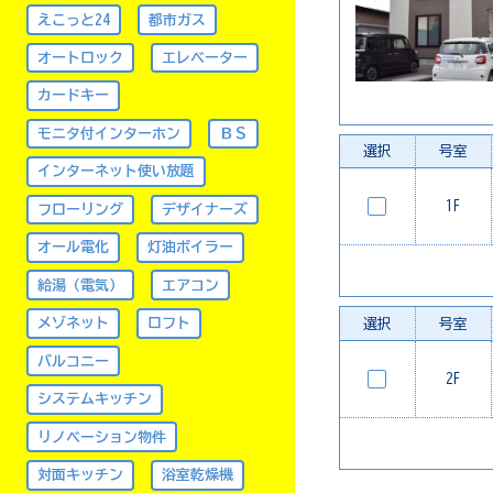
えこっと24
都市ガス
オートロック
エレベーター
カードキー
モニタ付インターホン
ＢＳ
選択
号室
インターネット使い放題
1F
フローリング
デザイナーズ
オール電化
灯油ボイラー
給湯（電気）
エアコン
メゾネット
ロフト
選択
号室
バルコニー
2F
システムキッチン
リノベーション物件
対面キッチン
浴室乾燥機