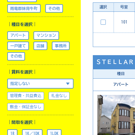
選択
号室
雨竜郡妹背牛町
その他
101
｜種目を選択｜
アパート
マンション
一戸建て
店舗
事務所
その他
ＳＴＥＬＬＡＲ
｜賃料を選択｜
種目
アパート
管理費・共益費込
礼金なし
敷金・保証金なし
｜間取を選択｜
1R
1K／1DK
1LDK