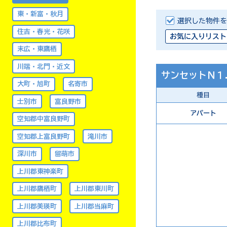
東・新富・秋月
選択した物件を
住吉・春光・花咲
お気に入りリスト
末広・東鷹栖
川端・北門・近文
サンセットＮ１
大町・旭町
名寄市
種目
士別市
富良野市
アパート
空知郡中富良野町
空知郡上富良野町
滝川市
深川市
留萌市
上川郡東神楽町
上川郡鷹栖町
上川郡東川町
上川郡美瑛町
上川郡当麻町
上川郡比布町