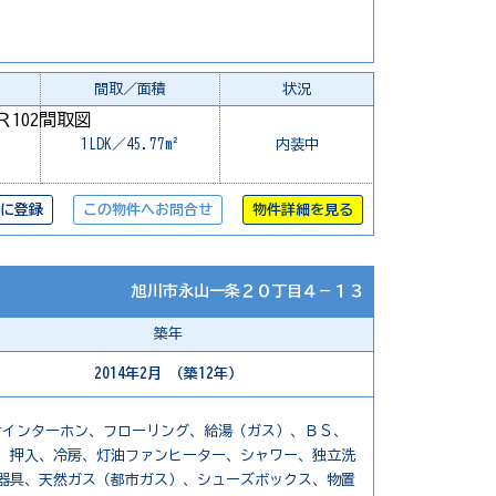
間取／面積
状況
1LDK／45.77m²
内装中
に登録
この物件へお問合せ
物件詳細を見る
旭川市永山一条２０丁目４－１３
築年
2014年2月 （築12年）
付インターホン、フローリング、給湯（ガス）、ＢＳ、
、押入、冷房、灯油ファンヒーター、シャワー、独立洗
器具、天然ガス（都市ガス）、シューズボックス、物置