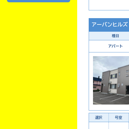
アーバンヒルズ
種目
アパート
選択
号室