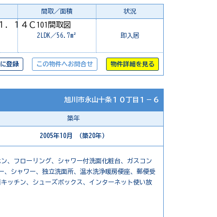
間取／面積
状況
2LDK／56.7m²
即入居
に登録
この物件へお問合せ
物件詳細を見る
旭川市永山十条１０丁目１－６
築年
2005年10月 （築20年）
ホン、フローリング、シャワー付洗面化粧台、ガスコン
ー、シャワー、独立洗面所、温水洗浄暖房便座、郵便受
面キッチン、シューズボックス、インターネット使い放