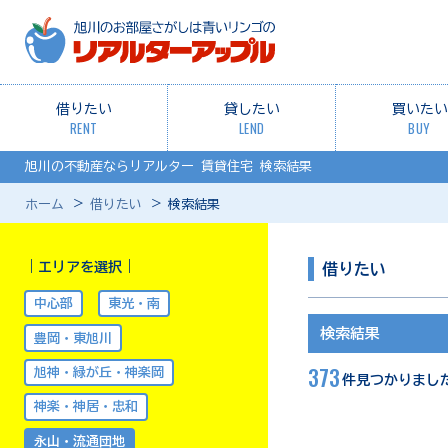
借りたい
貸したい
買いたい
RENT
LEND
BUY
旭川の不動産ならリアルター 賃貸住宅 検索結果
ホーム
借りたい
検索結果
｜エリアを選択｜
借りたい
中心部
東光・南
検索結果
豊岡・東旭川
373
旭神・緑が丘・神楽岡
件見つかりまし
神楽・神居・忠和
永山・流通団地