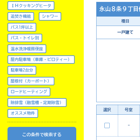
ＩＨクッキングヒータ
永山８条９丁目
追焚き機能
シャワー
種目
バス1坪以上
一戸建て
バス・トイレ別
温水洗浄暖房便座
屋内駐車場（車庫・ピロティー）
駐車場2台分
屋根付（カーポート）
ロードヒーティング
除排雪（融雪槽・定期除雪）
選択
号室
オススメ物件
-
この条件で検索する