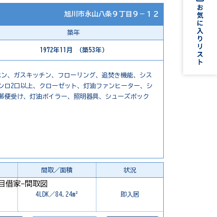
旭川市永山八条９丁目９－１２
築年
1972年11月 （築53年）
ホン、ガスキッチン、フローリング、追焚き機能、シス
ンロ2口以上、クローゼット、灯油ファンヒーター、シ
郵便受け、灯油ボイラー、照明器具、シューズボック
間取／面積
状況
4LDK／84.24m²
即入居