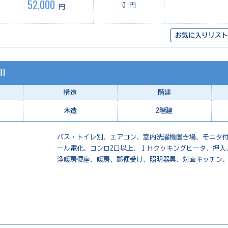
52,000
0 円
円
お気に入りリスト
Ⅱ
構造
階建
木造
2階建
バス・トイレ別、エアコン、室内洗濯機置き場、モニタ
ール電化、コンロ2口以上、ＩＨクッキングヒータ、押入
浄暖房便座、暖房、郵便受け、照明器具、対面キッチン