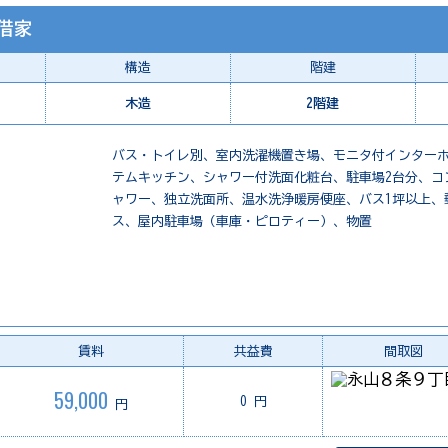
借家
構造
階建
木造
2階建
バス・トイレ別、室内洗濯機置き場、モニタ付インター
テムキッチン、シャワー付洗面化粧台、駐車場2台分、コ
ャワー、独立洗面所、温水洗浄暖房便座、バス1坪以上、
ス、屋内駐車場（車庫・ピロティー）、物置
賃料
共益費
間取図
59,000
0 円
円