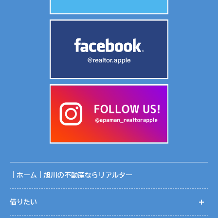
囲です。
共同利用に関する取りまとめは、株式会社リアルターの個人
情報保護管理者が行っております。
５．個人情報取扱いの委託
当社は事業運営上、お客様により良いサービスを提供するた
めに業務の一部を外部に委託しています。業務委託先に対し
ては、個人情報を預けることがあります。この場合、個人情
報を適切に取り扱っていると認められる委託先を選定し、契
約等において個人情報の適正管理・機密保持などによりお客
様の個人情報の漏洩防止に必要な事項を取決め、適切な管理
を実施させます。
｜ホーム｜旭川の不動産ならリアルター
６．個人情報の開示等の請求
お客様は、当社に対してご自身の個人情報の開示等（利用目
的の通知、開示、内容の訂正・追加・削除、利用の停止また
借りたい
開
は消去、第三者への提供の停止）に関して、当社「個人情報