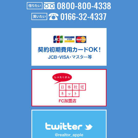
４．個人情報の第三者提供
0800-800-4338
お問い合わせ内容が不動産の賃貸仲介・売買仲介の場合、以
0166-32-4337
下の要領で第三者に提供する場合がございます。
（１）第三者に提供する目的
不動産の賃貸仲介・売買仲介のため
（２）提供する個人情報の項目
氏名、生年月日、住所、電話番号、Ｅメールアドレス等
（３）提供の手段又は方法
入居申込書等、契約書面に記載の上、提供します。
（４）提供を受ける者の組織の種類、属性
不動産の賃貸仲介・売買仲介における相手方
共同利用について当社では、お客様により有益な情報提供を
するためにリアルターグループとして総合的にお客様情報を
共同利用し、サポートしております。
共同利用する情報は、氏名、連絡先、物件情報、物件入居状
況です。
共同利用する範囲は、当社ホームページ記載の関連会社の範