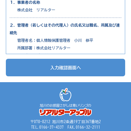
１．事業者の名称
株式会社 リアルター
２．管理者（若しくはその代理人）の氏名又は職名、所属及び連
絡先
管理者名：個人情報保護管理者 小川 恭平
所属部署：株式会社リアルター
連絡先：電話0166-73-7650
入力確認画面へ
３．個人情報の利用目的
1. 不動産物件の紹介
2. 不動産物件の調査
3. お申込の受付と管理
4. お問合せやご質問の受付と回答
5. お客様にとって有用と思われる情報の提供
6. サービス内容の分析、向上
〒078-8212 旭川市2条通19丁目367番地2
TEL.0166-37-4337 FAX.0166-32-2111