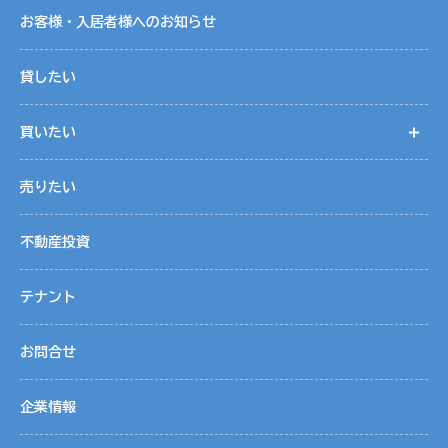
に関するお問合わせ窓口」に申し出ることができます。その
お客様・入居者様へのお知らせ
際、当社はお客様ご本人を確認させていただいたうえで、合
理的な期間内に対応いたします。開示等の申し出の詳細につ
貸したい
きましては、下記の「個人情報に関する苦情・相談窓口」ま
でお問い合わせください。
買いたい
開
７．個人情報を提供されることの任意性について
売りたい
お客様が当社に個人情報を提供されるかどうかは、お客様の
任意によるものです。ただし、必要な項目をいただけない場
不動産投資
合、各サービス等が適切な状態で提供できない場合がありま
す。
テナント
８．ご本人が容易に認識できない方法による取得する場合につい
お問合せ
て
クッキー（Cookies）は、お客さまが当社のサイトに再度訪
問された際、より便利に当サイトを閲覧していただくための
企業情報
ものであり、お客さまのプライバシーを侵害するものではな