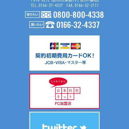
〒078-8212 旭川市2条通19丁目367番地2
TEL.0166-37-4337 FAX.0166-32-2111
４．個人情報の第三者提供
0800-800-4338
お問い合わせ内容が不動産の賃貸仲介・売買仲介の場合、以
0166-32-4337
下の要領で第三者に提供する場合がございます。
（１）第三者に提供する目的
不動産の賃貸仲介・売買仲介のため
（２）提供する個人情報の項目
氏名、生年月日、住所、電話番号、Ｅメールアドレス等
（３）提供の手段又は方法
入居申込書等、契約書面に記載の上、提供します。
（４）提供を受ける者の組織の種類、属性
不動産の賃貸仲介・売買仲介における相手方
共同利用について当社では、お客様により有益な情報提供を
するためにリアルターグループとして総合的にお客様情報を
共同利用し、サポートしております。
共同利用する情報は、氏名、連絡先、物件情報、物件入居状