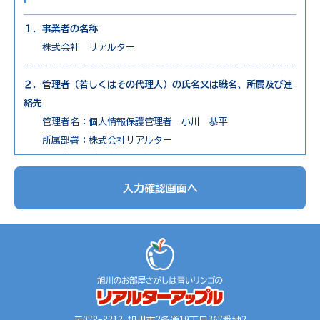
１．事業者の名称
株式会社 リアルター
２．管理者（若しくはその代理人）の氏名又は職名、所属及び連
絡先
管理者名：個人情報保護管理者 小川 恭平
所属部署：株式会社リアルター
連絡先：電話0166-73-7650
入力確認画面へ
３．個人情報の利用目的
1. 不動産物件の紹介
2. 不動産物件の調査
3. お申込の受付と管理
4. お問合せやご質問の受付と回答
5. お客様にとって有用と思われる情報の提供
6. サービス内容の分析、向上