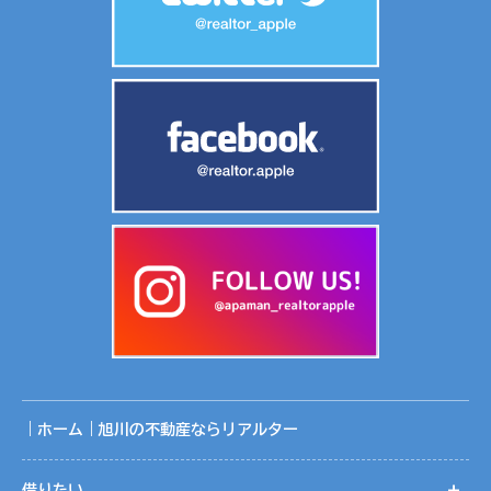
況です。
共同利用する範囲は、当社ホームページ記載の関連会社の範
囲です。
共同利用に関する取りまとめは、株式会社リアルターの個人
情報保護管理者が行っております。
５．個人情報取扱いの委託
当社は事業運営上、お客様により良いサービスを提供するた
めに業務の一部を外部に委託しています。業務委託先に対し
ては、個人情報を預けることがあります。この場合、個人情
報を適切に取り扱っていると認められる委託先を選定し、契
約等において個人情報の適正管理・機密保持などによりお客
様の個人情報の漏洩防止に必要な事項を取決め、適切な管理
を実施させます。
｜ホーム｜旭川の不動産ならリアルター
６．個人情報の開示等の請求
お客様は、当社に対してご自身の個人情報の開示等（利用目
的の通知、開示、内容の訂正・追加・削除、利用の停止また
借りたい
開