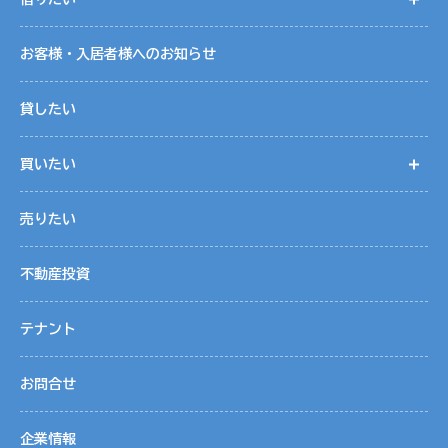
は消去、第三者への提供の停止）に関して、当社「個人情報
に関するお問合わせ窓口」に申し出ることができます。その
お客様・入居者様へのお知らせ
際、当社はお客様ご本人を確認させていただいたうえで、合
理的な期間内に対応いたします。開示等の申し出の詳細につ
貸したい
きましては、下記の「個人情報に関する苦情・相談窓口」ま
でお問い合わせください。
買いたい
開
７．個人情報を提供されることの任意性について
売りたい
お客様が当社に個人情報を提供されるかどうかは、お客様の
任意によるものです。ただし、必要な項目をいただけない場
不動産投資
合、各サービス等が適切な状態で提供できない場合がありま
す。
テナント
８．ご本人が容易に認識できない方法による取得する場合につい
お問合せ
て
クッキー（Cookies）は、お客さまが当社のサイトに再度訪
問された際、より便利に当サイトを閲覧していただくための
企業情報