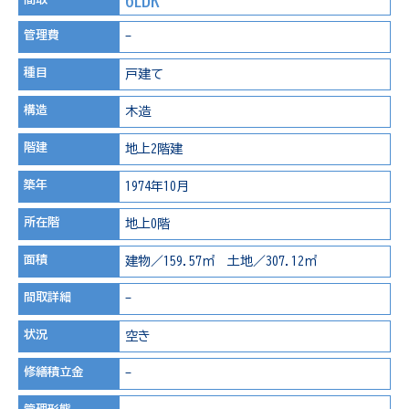
管理費
-
種目
戸建て
構造
木造
階建
地上2階建
築年
1974年10月
所在階
地上0階
面積
建物／159.57㎡ 土地／307.12㎡
間取詳細
-
状況
空き
修繕積立金
-