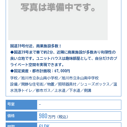
国道39号付近、商業施設多数！
◆国道39号まで車で約2分、近隣に商業施設が多数あり利便性の
良い立地です。ユニットハウスは趣味部屋として、自分だけのプ
ライベート空間を実現できます。
◆固定資産・都市計画税：67,000円
学校／旭川市立永山南小学校／旭川市立永山南中学校
設備／閑静な住宅街／物置／照明器具付／シューズボックス／温
水洗浄トイレ／都市ガス／上水道／下水道／側溝
号室
-
980
価格
万円（税込）
6LDK
間取