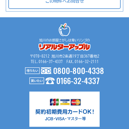
この物件へお問合せ
〒078-8212 旭川市2条通19丁目367番地2
TEL.0166-37-4337 FAX.0166-32-2111
0800-800-4338
0166-32-4337