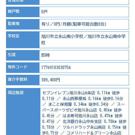
管理形態
総戸数
0戸
駐車場
有り／0円/月額(駐車可能台数0台)
学校区
旭川市立永山南小学校／旭川市立永山南中学
校
引渡
即時
物件コード
17769103030756
媒介手数料
389,400円
周辺施設
セブンイレブン旭川永山6条店 0.11km 徒歩
0.11分 ／ 永山西郵便局 0.16km 徒歩0.16分
／ まこと保育園 0.34km 徒歩0.34分 ／ スー
パースポーツゼビオ旭川永山店 0.45km 徒歩
0.45分 ／ はま寿司旭川永山店 0.47km 徒歩
0.47分 ／ 北洋銀行永山中央支店 0.78km 徒歩
0.78分 ／ ツルハドラッグ永山南店 0.75km 徒
歩0.75分 ／ コメリハード＆グリーン永山店